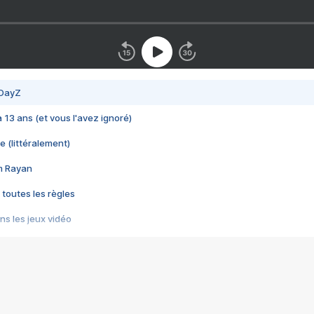
 DayZ
 a 13 ans (et vous l'avez ignoré)
e (littéralement)
im Rayan
 toutes les règles
s les jeux vidéo
us choquant de Rockstar ? - Le scandale BULLY
e plus moche de Steam
du RÊVE tourne au CAUCHEMAR