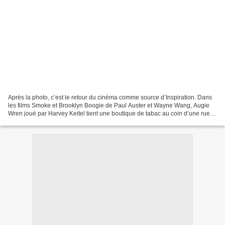
Après la photo, c’est le retour du cinéma comme source d’Inspiration. Dans
les films Smoke et Brooklyn Boogie de Paul Auster et Wayne Wang, Augie
Wren joué par Harvey Keitel tient une boutique de tabac au coin d’une rue à
Brooklyn. C’est de cet environnement...