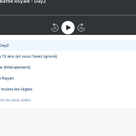
 Battle Royale - DayZ
 DayZ
 a 13 ans (et vous l'avez ignoré)
e (littéralement)
im Rayan
 toutes les règles
s les jeux vidéo
us choquant de Rockstar ? - Le scandale BULLY
e plus moche de Steam
du RÊVE tourne au CAUCHEMAR