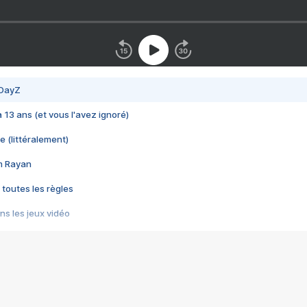
 DayZ
 a 13 ans (et vous l'avez ignoré)
e (littéralement)
im Rayan
 toutes les règles
s les jeux vidéo
us choquant de Rockstar ? - Le scandale BULLY
e plus moche de Steam
du RÊVE tourne au CAUCHEMAR