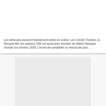
Les véhicules peuvent maintenant entrer en scène. Les Citroën Traction, la
Renault NN, les autobus TN6 ont aussi pour fonction de définir l'époque
choisie: les années 1930. L'envie de compléter ce minuscule parc
automobile est grande! A suivre. Bmw 335,...