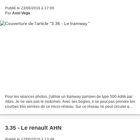
Publié le 23/06/2016 à 17:00
Par
Axel Vega
Pour les séances photos, j'utilise un tramway parisien de type 500 édité par
Atlas. Je ne vais pas le motoriser. Avec ses bogies, il ne peut pas prendre les
courbes très serrées de ce micro-réseau. Sur ce réseau ne peut circuler que
du matériel à deux...
3.35 - Le renault AHN
Publié le 17/06/2016 à 13:48