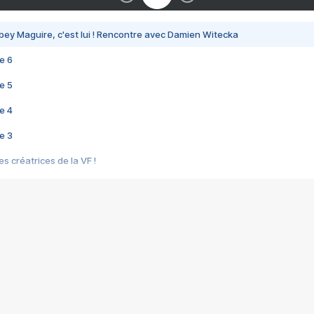
bey Maguire, c'est lui ! Rencontre avec Damien Witecka
e 6
e 5
e 4
e 3
s créatrices de la VF !
e 2
e 1
e Mektoub My Love arrive enfin ! Rencontre avec Shaïn Boumedine et Sal
i : après Toni en famille
elle réalise le bouleversant Dites lui que je l'aime
ais ! Rencontre autour de Vie privée de Rebecca Zlotowski